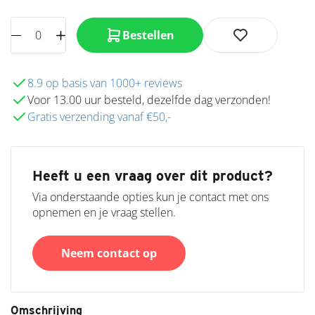
Stretch
Jogging
Bestellen
/ Sweat
Katoen
Poplin
8.9 op basis van 1000+ reviews
Katoen
Voor 13.00 uur besteld, dezelfde dag verzonden!
Poplin
Gratis verzending vanaf €50,-
melange
Katoenen
Fleece
Katoenen
Heeft u een vraag over dit product?
Linnen
Via onderstaande opties kun je contact met ons
Katoenen
opnemen en je vraag stellen.
Stretch
Katoenen
Tricot
Neem contact op
Kunstleer
/ Skai
Linnen
Omschrijving
Micro