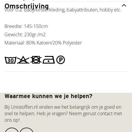
Omschrijving
Fleece
Voor o.a. Baby/kinderkleding, babyattributen, hobby etc.
Anti-
pilling
Minky
Breedte: 145-150cm
Fleece
Gewicht: 230gr./m2
Nicky
Materiaal: 80% Katoen/20% Polyester
Velours
NIEUW!
Ottoman
rib
jersey
Punta di
Roma
Gratis verzenden vanaf €50,00
excellent
Waarmee kunnen we je helpen?
Rib
Jersey
Bij Unistoffen.nl vinden we het belangrijk om je goed en
breed
snel te helpen. Heb je vragen? Neem gerust contact met
Rib
ons op!
Jersey
smal