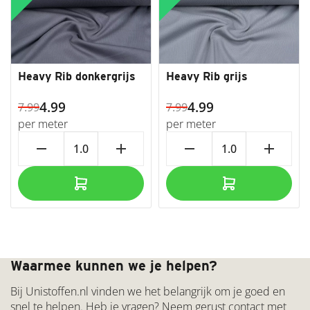
Ribcord
Stretch
Seersucker
katoen
Softshell
Heavy Rib donkergrijs
Heavy Rib grijs
Stone
4.99
4.99
washed
7.99
7.99
katoen
per meter
per meter
Vilt 2
remove
add
remove
add
en
3mm
Viscose
Linnen
Viscose
Tricot /
Jersey
Gratis verzenden vanaf €50,00
Voering
Waarmee kunnen we je helpen?
Wafel
Bij Unistoffen.nl vinden we het belangrijk om je goed en
Jersey
snel te helpen. Heb je vragen? Neem gerust contact met
Wafeldoek